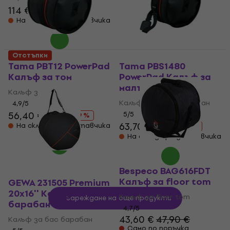
114 €
129 €
- 12 %
На склад при доставчика
Отстъпки
Tama PBT12 PowerPad
Tama PBS1480
Калъф за том
PowerPad Калъф за
малък барабан
Калъф за том
Калъф за малък барабан
4,9
/5
56,40 €
62 €
5
/5
- 9 %
63,70 €
70 €
На склад при доставчика
- 9 %
На склад при доставчика
Bespeco BAG616FDT
Калъф за floor tom
GEWA 231505 Premium
20x16'' Калъф за бас
Калъф за floor tom
Зареждане на още продукти
барабан
4,7
/5
43,60 €
47,90 €
Калъф за бас барабан
Само по поръчка