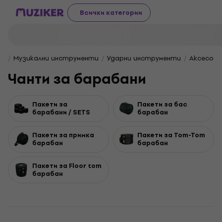
Всички категории
Музикални инструменти
Ударни инструменти
Аксесоар
Чанти за барабани
Пакети за
Пакети за бас
барабани / SETS
барабан
Пакети за примка
Пакети за Tom-Tom
барабан
барабан
Пакети за Floor tom
барабан