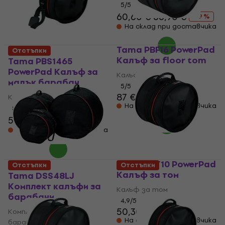
5
/5
60,60 €
66,90 €
- 9 %
На склад при доставчика
Tama PBF16 PowerPad
Отстъпки
Калъф за floor tom
Tama PBS1465
PowerPad Калъф за
Калъф за floor tom
малък барабан
5
/5
87 €
Калъф за малък барабан
На склад при доставчика
5
/5
53,40 €
59 €
- 9 %
На склад при доставчика
Tama PBT10 PowerPad
Отстъпки
Отстъпки
Калъф за том
Tama DSS48LJ
Комплект калъфи за
Калъф за том
барабани
4,9
/5
50,30 €
53 €
Комплект калъфи за
На склад при доставчика
барабани