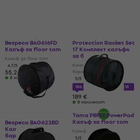
16,90 €
В наличност
За количество отстъпка
Bespeco BAG616FD
Protection Racket Set
Калъф за floor tom
17 Комплект калъфи
за барабани
Калъф за floor tom
Комплект калъфи за
4,7
/5
55,20 €
барабани
В наличност
5
/5
156,16 €
с код
MUZMUZ-15
189 €
В наличност
Tama PBF14 PowerPad
Калъф за floor tom
Bespeco BAG622BD
Калъф за бас
Калъф за floor tom
барабан
5
/5