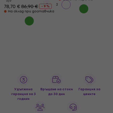
5
/5
1
2
78,70 €
86,90 €
- 9 %
На склад при доставчика
Удължена
Връщане на стоки
Гаранция за
гаранция за 3
до 30 дни
цените
години