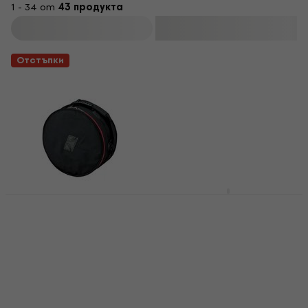
1 - 34 от
43 продукта
Филтриране
Отстъпки
Bespeco BAG614SD
Калъф за малък
Tama SBS14 Калъф за
барабан
малък барабан
Калъф за малък барабан
Калъф за малък барабан
4,5
/5
4,6
/5
29,90 €
28,30 €
35 €
- 19 %
В наличност
В наличност