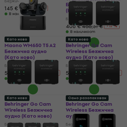
Безжична аудио
Безжична аудио
145 €
159 €
- 9 %
(Като ново)
В наличност
Безжична аудио
406 €
488,31 €
- 17 %
В наличност
Като ново
Като ново
Maono WM650 T5 A2
Behringer Go Cam
Безжична аудио
Wireless Безжична
(Като ново)
аудио (Като ново)
Безжична аудио
Безжична аудио
53,70 €
117,81 €
53,70 €
69,30 €
- 54 %
- 23 %
В наличност
В наличност
Като ново
Само разопакован
Behringer Go Cam
Behringer Go Cam
Wireless Безжична
Wireless Безжична
аудио (Като ново)
аудио (Като ново)
Безжична аудио
Безжична аудио