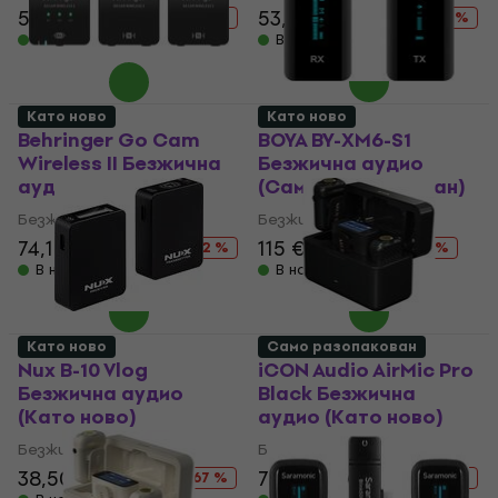
53,70 €
69,30 €
53,70 €
69,30 €
- 23 %
- 23 %
В наличност
В наличност
Като ново
Като ново
Behringer Go Cam
BOYA BY-XM6-S1
Wireless II Безжична
Безжична аудио
аудио (Като ново)
(Само разопакован)
Безжична аудио
Безжична аудио
74,10 €
127,71 €
115 €
147,51 €
- 42 %
- 22 %
В наличност
В наличност
Като ново
Само разопакован
Nux B-10 Vlog
iCON Audio AirMic Pro
Безжична аудио
Black Безжична
(Като ново)
аудио (Като ново)
Безжична аудио
Безжична аудио
38,50 €
117,81 €
70,10 €
137,61 €
- 67 %
- 49 %