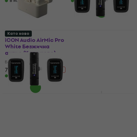
В наличност
В наличност
Като ново
iCON Audio AirMic Pro
Saramonic Blink 500
White Безжична
ProX B4 Безжична
аудио (Като ново)
аудио (Само
разопакован)
Безжична аудио
Безжична аудио
70,10 €
137,61 €
- 49 %
97,40 €
В наличност
202,95 €
- 52 %
В наличност
BOYA BY-WM4 Pro K1
Безжична аудио
Saramonic Blink 500
ProX B4 Безжична
Безжична аудио
аудио (Като ново)
4,5
/5
90,20 €
139 €
Безжична аудио
- 35 %
Само по поръчка
110 €
157,41 €
- 30 %