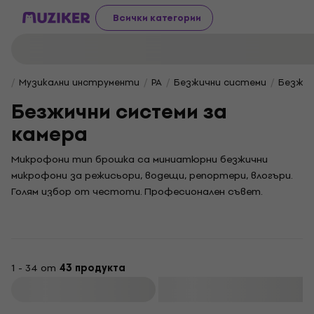
Всички категории
Музикални инструменти
PA
Безжични системи
Безжич
Безжични системи за
камера
Микрофони тип брошка са миниатюрни безжични
микрофони за режисьори, водещи, репортери, влогъри.
Голям избор от честоти. Професионален съвет.
1 - 34 от
43 продукта
Филтриране