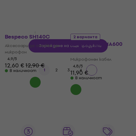
В наличност
Bespeco SH140C
2 варианта
Bespeco IROMA600
Аксесоари за стойка за
Зареждане на още продукти
Син
микрофон
4,9
/5
Микрофонен кабел
12,60 €
12,90 €
4,8
/5
1
2
3
4
В наличност
11,90 €
В наличност