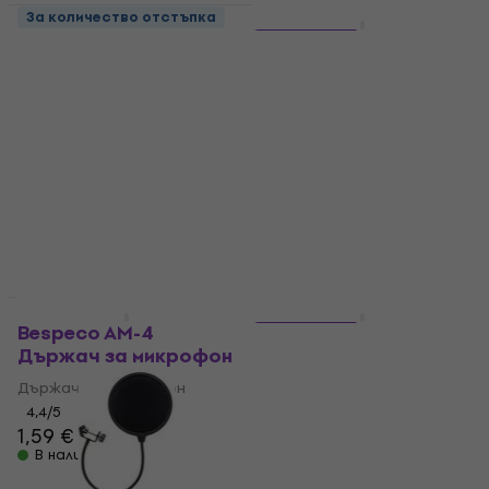
За количество отстъпка
За количество отстъпка
Bespeco SMX Клипс
3 варианта
за микрофон
Bespeco PYMB900
Черeн
Клипс за микрофон
4,3
/5
Микрофонен кабел
3,79 €
4,7
/5
В наличност
12,90 €
В наличност
За количество отстъпка
За количество отстъпка
Bespeco AM-4
7 варианта
Държач за микрофон
Bespeco IROMB900
Черeн
Държач за микрофон
4,4
/5
Микрофонен кабел
1,59 €
4,7
/5
В наличност
7,09 €
В наличност