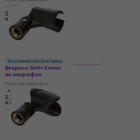
4,2
/5
4,6
/5
3,09 €
16,90 €
В наличност
В наличност
За количество отстъпка
За количество отстъпка
Bespeco SMM Клипс
5 варианта
за микрофон
Bespeco BSMB300
Черeн
Клипс за микрофон
4,4
/5
Микрофонен кабел
3,79 €
4,9
/5
В наличност
5,49 €
В наличност