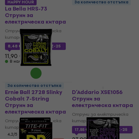
HAPPY HOUR
За количество отстъпка
La Bella HRS-73
Ernie Ball 2028
Струни за
Paradigm Regular
електрическа китара
Slinky 7-String Струни
за електрическа
Струни за електрическа
китара
китара
Струни за електрическа
8,48 €
с код
MUZMUZ-25
китара
11,90 €
4,9
/5
В наличност
16 €
19,90 €
- 20 %
В наличност
За количество отстъпка
За количество отстъпка
Ernie Ball 2728 Slinky
D'Addario XSE1056
Cobalt 7-String
Струни за
Струни за
електрическа китара
електрическа китара
Струни за електрическа
Струни за електрическа
китара
китара
17,55 €
с код
MUZMUZ-25
4,2
/5