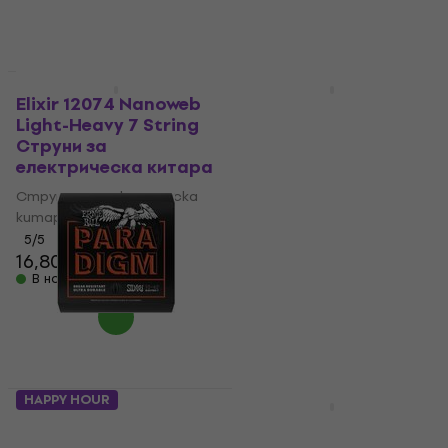
За количество отстъпка
За количество отстъпка
Elixir 12074 Nanoweb
Rotosound R10 7
Light-Heavy 7 String
Струни за
Струни за
електрическа китара
електрическа китара
Струни за електрическа
Струни за електрическа
китара
китара
4,4
/5
7,99 €
5
/5
16,80 €
В наличност
В наличност
HAPPY HOUR
За количество отстъпка
Ernie Ball 2030
D'Addario
Paradigm Sthb Slinky
NYXL09564SB Струни