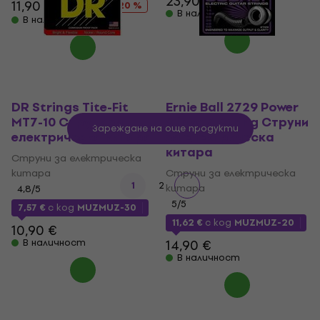
23,90 €
11,90 €
14,90 €
- 20 %
В наличност
В наличност
DR Strings Tite-Fit
Ernie Ball 2729 Power
MT7-10 Струни за
Slinky 7-String Струни
Зареждане на още продукти
електрическа китара
за електрическа
китара
Струни за електрическа
китара
Струни за електрическа
1
2
китара
4,8
/5
5
/5
7,57 €
с код
MUZMUZ-30
11,62 €
с код
MUZMUZ-20
10,90 €
В наличност
14,90 €
В наличност