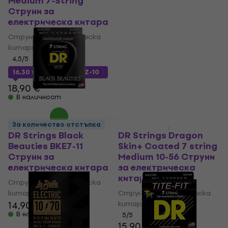
Medium 7-String
Light-Heavy 7 String
Струни за
Струни за
електрическа китара
електрическа китара
Струни за електрическа
Струни за електрическа
китара
китара
4,5
/5
4,9
/5
17,80 €
18,90 €
16,30 €
с код
MUZMUZ-10
В наличност
18,90 €
В наличност
За количество отстъпка
За количество отстъпка
DR Strings Black
DR Strings Dragon
Beauties BKE7-11
Skin+ Coated 7 string
Струни за
Medium 10-56 Струни
електрическа китара
за електрическа
китара
Струни за електрическа
китара
Струни за електрическа
14,90 €
китара
В наличност
5
/5
15,90 €