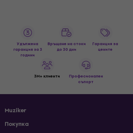
Удължена
Връщане на стоки
Гаранция за
гаранция за 3
до 30 дни
цените
години
3M+ клиенти
Професионален
съпорт
Muziker
Покупка