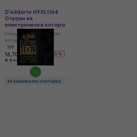
За количество отстъпка
Отстъпки
D'Addario NYXL1164
Ernie Ball 2730 Slinky
Струни за
Cobalt 7-String
електрическа китара
Струни за
електрическа китара
Струни за електрическа
китара
Струни за електрическа
китара
5
/5
16,70 €
23,90 €
5
/5
- 30 %
14 €
16,90 €
В наличност
- 17 %
В наличност
За количество отстъпка
За количество отстъпка
La Bella HRS-75
D'Addario NYXL1059
Струни за
Струни за
електрическа китара
електрическа китара
Струни за електрическа
Струни за електрическа
китара
китара
4,5
/5
4,9
/5
10,90 €
17 €
23,90 €
- 29 %
В наличност
В наличност