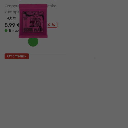
Струни за електрическа
Струни за електрическа
китара
китара
4,8
/5
4,9
/5
8,99 €
12,90 €
8,39 €
9,99 €
- 30 %
- 16 %
В наличност
В наличност
Отстъпки
Отстъпки
Ernie Ball 2623 Super
Elixir Nanoweb 12057
Slinky Струни за
Light 7-String Струни
електрическа китара
за електрическа
китара
Струни за електрическа
китара
Струни за електрическа
китара
4,8
/5
8,29 €
9,99 €
4,9
/5
- 17 %
15,40 €
18,90 €
В наличност
- 19 %
В наличност