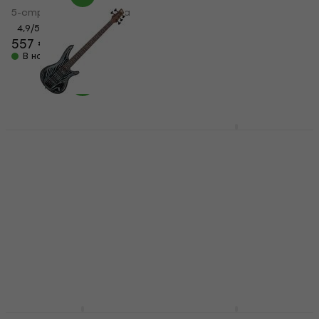
5-струнна бас китара
262 €
В наличност
4,9
/5
557 €
В наличност
SX SJB62+/5 SET Black
5-струнна бас
Ibanez SR1325SB-AVL
китара
Aqua Wave Low Gloss
5-струнна бас
5-струнна бас китара
китара (Само
192,84 €
с код
MUZMUZ-
разопакован)
10
5-струнна бас китара
219 €
1 089 €
В наличност
1 196,91 €
- 9 %
В наличност