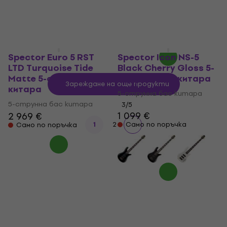
На склад при доставчика
Spector Euro 5 RST
Spector Icon NS-5
LTD Turquoise Tide
Black Cherry Gloss 5-
Matte 5-струнна бас
струнна бас китара
Зареждане на още продукти
китара
5-струнна бас китара
5-струнна бас китара
3
/5
1 099 €
2 969 €
1
2
Само по поръчка
Само по поръчка