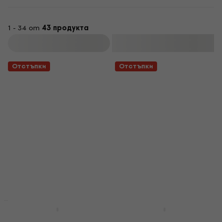
1 - 34 от
43 продукта
Филтриране
Отстъпки
Отстъпки
Отстъпки
HAPPY HOUR
Spector Icon NS-5
Spector Icon NS-5