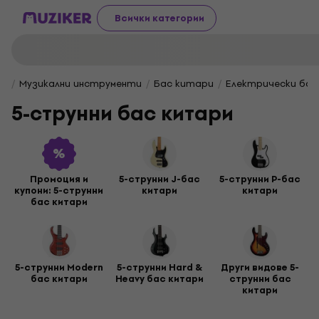
Всички категории
Музикални инструменти
Бас китари
Електрически бас
5-струнни бас китари
Промоция и
5-струнни J-бас
5-струнни P-бас
купони: 5-струнни
китари
китари
бас китари
5-струнни Modern
5-струнни Hard &
Други видове 5-
бас китари
Heavy бас китари
струнни бас
китари