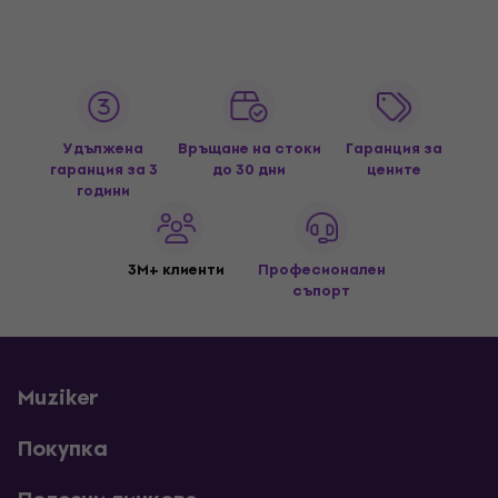
Удължена
Връщане на стоки
Гаранция за
гаранция за 3
до 30 дни
цените
години
3M+ клиенти
Професионален
съпорт
Muziker
Покупка