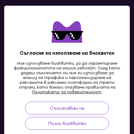
Полезни линкове
Контакти
Свържи се с нас
Съгласие за използване на бисквитки
Ние използваме бисквитки, за да гарантираме
функционалността на нашия уебсайт. След като
дадеш съгласието си, ние ги използваме за
анализ на трафика и персонализиране на
рекламите в рекламни платформи на трети
страни, като винаги спазваме правилата на
Политиката за поверителност
.
Съгласявам се
MK
Пълни бисквитки