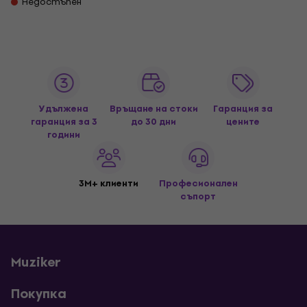
Недостъпен
Удължена
Връщане на стоки
Гаранция за
гаранция за 3
до 30 дни
цените
години
3M+ клиенти
Професионален
съпорт
Muziker
Покупка