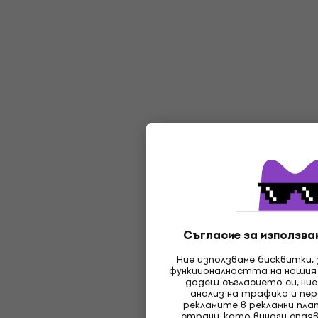
Съгласие за използван
Ние използваме бисквитки,
функционалността на нашия
дадеш съгласието си, ние
анализ на трафика и пер
рекламите в рекламни пл
страни, като винаги спаз