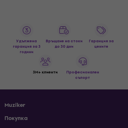
Удължена
Връщане на стоки
Гаранция за
гаранция за 3
до 30 дни
цените
години
3M+ клиенти
Професионален
съпорт
Muziker
Покупка