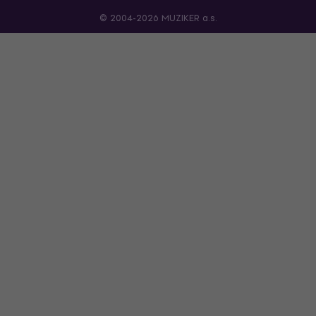
© 2004-2026 MUZIKER a.s.