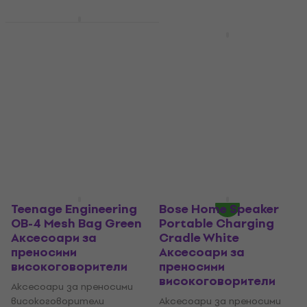
Teenage Engineering
OB-4 Mesh Bag Black
Teenage Engineering
Аксесоари за
OB-4 Mesh Bag Red
преносими
Аксесоари за
високоговорители
преносими
високоговорители
Аксесоари за преносими
високоговорители
Аксесоари за преносими
5
/5
високоговорители
102 €
5
/5
Само по поръчка
99,90 €
Само по поръчка
Teenage Engineering
Bose Home Speaker
OB-4 Mesh Bag Green
Portable Charging
Аксесоари за
Cradle White
преносими
Аксесоари за
високоговорители
преносими
високоговорители
Аксесоари за преносими
високоговорители
Аксесоари за преносими