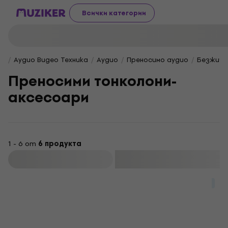
Всички категории
Аудио Видео Техника
Аудио
Преносимо аудио
Безжичн
Преносими тонколони-
аксесоари
1 - 6 от
6 продукта
Филтриране
За количество отстъпка