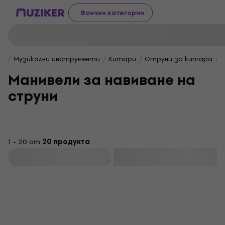
Всички категории
Музикални инструменти
Китари
Струни за китара
М
Манивели за навиване на
струни
1 - 20 от
20 продукта
Филтриране
Отстъпки