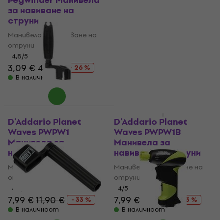
Pegwinder Манивела
Манивела за
за навиване на
навиване на струни
струни
Манивела за навиване на
Манивела за навиване на
струни
струни
5
/5
14,30 €
19,90 €
4,8
/5
- 28 %
3,09 €
4,19 €
В наличност
- 26 %
В наличност
Като ново
D'Addario Planet
D'Addario Planet
Waves PWPW1
Waves PWPW1B
Манивела за
Манивела за
навиване на струни
навиване на струни
Манивела за навиване на
Манивела за навиване на
струни
струни
4,5
/5
4
/5
7,99 €
11,90 €
7,99 €
11,90 €
- 33 %
- 33 %
В наличност
В наличност