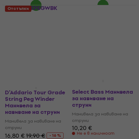
Henry's HEPEGWBK
Отстъпки
Манивела за
Ernie Ball 4118
навиване на струни
Powerpeg Манивела
за навиване на
Манивела за навиване на
струни (Като ново)
струни
3,09 €
Манивела за навиване на
В наличност
струни
17,70 €
20,89 €
- 15 %
В наличност
Ernie Ball Pegwinder
Select Bass Манивела
D'Addario Tour Grade
за навиване на
String Peg Winder
струни
Манивела за
навиване на струни
Манивела за навиване на
струни
Манивела за навиване на
10,20 €
струни
Не е в наличност
16,80 €
19,90 €
- 16 %