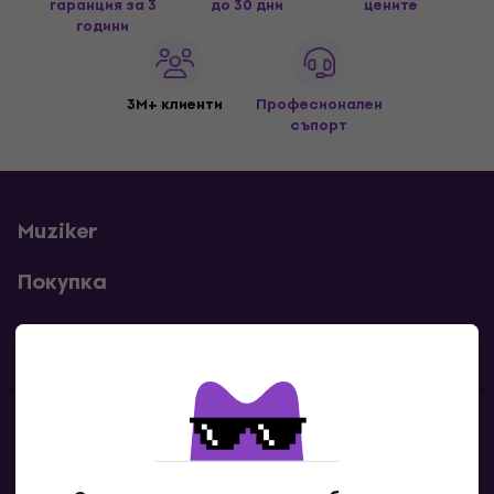
гаранция за 3
до 30 дни
цените
години
3M+ клиенти
Професионален
съпорт
Muziker
Покупка
Полезни линкове
Контакти
Свържи се с нас