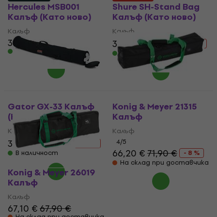
Hercules MSB001
Shure SH-Stand Bag
Калъф (Като ново)
Калъф (Като ново)
Калъф
Калъф
38,40 €
39,60 €
67,32 €
- 41 %
В наличност
В наличност
Gator GX-33 Калъф
Konig & Meyer 21315
(Като ново)
Калъф
Калъф
Калъф
35,30 €
41,98 €
4
/5
- 16 %
66,20 €
71,90 €
В наличност
- 8 %
На склад при доставчика
Konig & Meyer 26019
Калъф
Калъф
67,10 €
67,90 €
На склад при доставчика