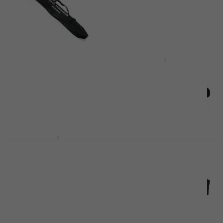
Soundking DI 003
Revoltage MSB 2025
Калъф
Калъф
Калъф
Калъф
4,6
/5
3,4
/5
9,49 €
6,89 €
В наличност
В наличност
RockBag RB 25580 B
Konig & Meyer 21421
Калъф
Калъф
Калъф
Калъф
4,7
/5
4,8
/5
15,70 €
16,90 €
17,50 €
В наличност
В наличност