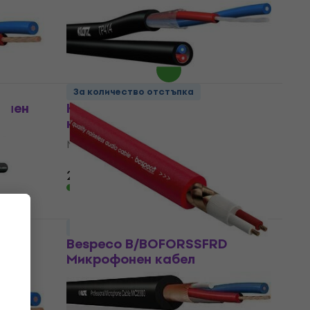
Микрофонен кабел
4,8
/5
2,29 €
В наличност
За количество отстъпка
онен
Klotz TP414 Микрофонен
кабел
Микрофонен кабел
4,7
/5
2,79 €
В наличност
За количество отстъпка
онен
Bespeco B/BOFORSSFRD
Микрофонен кабел
Микрофонен кабел
4,9
/5