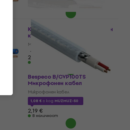
1,89 €
В наличност
Klotz MC2000SW Микрофонен
кабел
Микрофонен кабел
4,5
/5
2,69 €
В наличност
Bespeco B/CVP100TS
Микрофонен кабел
онен
Микрофонен кабел
1,08 €
с код
MUZMUZ-50
2,19 €
В наличност