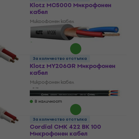
Klotz MC5000 Микрофонен
кабел
Микрофонен кабел
5
/5
3,99 €
В наличност
За количество отстъпка
Klotz MY206GR Микрофонен
кабел
Микрофонен кабел
5
/5
1,89 €
В наличност
За количество отстъпка
Cordial CMK 422 BK 100
Микрофонен кабел