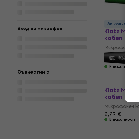
1,69 €
В наличност
За количеств
Вход за микрофон
Klotz MY2
кабел
Микрофонен к
4,8
/5
1,89 €
В наличност
Съвместим с
Klotz MY2
кабел
Микрофонен к
2,79 €
В наличност