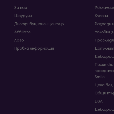
За нас
Рекламац
Шоуруми
Kупони
Дистрибуционен център
Разходи 
Affiliate
Условия 
Лого
Проследя
Правна информация
Допълнит
Декларац
Политика
програма
Smile
Цена без
Общи тър
DSA
Декларац