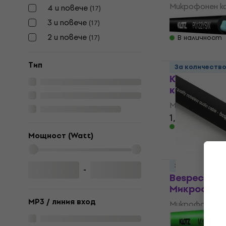
Микрофонен к
4 и повече
(
17
)
4,8
/5
3 и повече
(
17
)
1,89 €
2 и повече
(
17
)
В наличност
Tип
За количеств
Klotz P012
кабел
Микрофонен к
1,39 €
В наличност
Мощност (Watt)
За количеств
-
Bespeco B
Микрофоне
MP3 / линия вход
Микрофонен к
4,5
/5