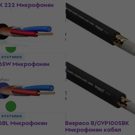
K 222 Микрофонен
Soundking GA 202
Микрофонен кабел
абел
Микрофонен кабел
4,8
/5
0,99 €
В наличност
о отстъпка
За количество отстъпка
06SW Микрофонен
Bespeco B/CV100S
Микрофонен кабел
абел
Микрофонен кабел
4,7
/5
1,39 €
В наличност
о отстъпка
За количество отстъпка
06BL Микрофонен
Bespeco B/CVP100SBK
Микрофонен кабел