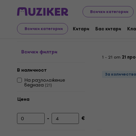
Музикални инструменти
Aксесоари
Кабели/Захра
Всички категории
Кабели за микрофони 
Китари
Бас китари
Кла
Всички категории
Всички филтри
1 - 21 от
21 пр
В наличност
За количеств
На разположение
веднага
(
21
)
Цена
-
€
Минимална цена
Максимална цена
За количеств