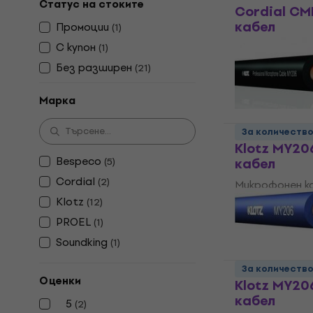
Статус на стоките
Cordial CM
кабел
Промоции
(
1
)
С купон
Микрофонен к
(
1
)
4,8
/5
Без pазширен
(
21
)
1,29 €
В наличност
Марка
За количеств
Klotz MY2
Bespeco
кабел
(
5
)
Cordial
(
2
)
Микрофонен к
Klotz
4,6
/5
(
12
)
2,19 €
PROEL
(
1
)
В наличност
Soundking
(
1
)
За количеств
Оценки
Klotz MY2
кабел
5
(
2
)