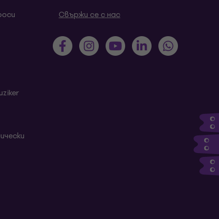
роси
Свържи се с нас
ziker
ически