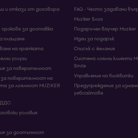
ии и откази от договора
FAQ - Често задавани въп
Muziker Блог
и срокове за доставка
Подаръчен ваучер Muziker
за плащане
Идеи за подарък
ване на пратката
Списък с желания
елни услуги
Система лоялни клиенти Mu
Smile
ия за поверителност
Управление на бисквитки
 за поверителност на
та за лоялност MUZIKER
Предупреждение за измамн
уебсайтове
 ДДС
говски условия
ия за достъпност