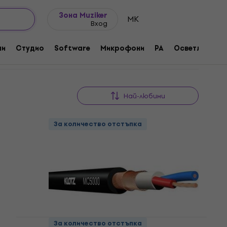
Идеи за подарък
FAQ
Muziker Блог
они на метър
Зона Muziker
MK
Вход
ни
Студио
Software
Микрофони
PA
Осветление
Най-любими
За количество отстъпка
За количество отстъпка