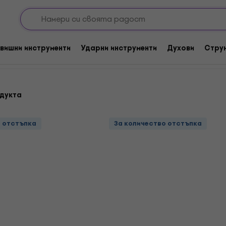
нващи кабели/Адаптери
Кабели на метър
Кабели за микроф
на метър
вишни инструменти
Ударни инструменти
Духови
Стру
одукта
о отстъпка
За количество отстъпка
о отстъпка
За количество отстъпка