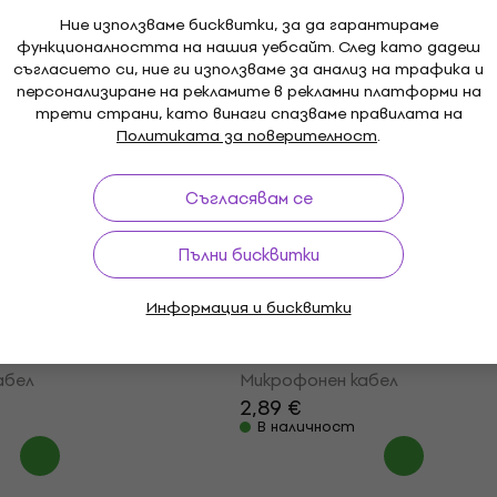
1,39 €
2,19 €
В наличност
Ние използваме бисквитки, за да гарантираме
функционалността на нашия уебсайт. След като дадеш
съгласието си, ние ги използваме за анализ на трафика и
о отстъпка
За количество отстъпка
персонализиране на рекламите в рекламни платформи на
06GN Микрофонен
Klotz IR206 iceRock
трети страни, като винаги спазваме правилата на
Микрофонен кабел
Политиката за поверителност
.
абел
Микрофонен кабел
5
/5
Съгласявам се
2,69 €
В наличност
Пълни бисквитки
Информация и бисквитки
04SW Микрофонен
Klotz MY204GR Микроф
кабел
абел
Микрофонен кабел
2,89 €
В наличност