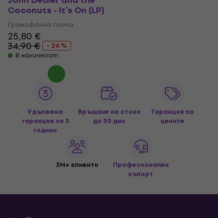
John Dealer and the
Coconuts - It's On (LP)
Грамофонна плоча
25,80 €
34,90 €
- 26 %
В наличност
Удължена
Връщане на стоки
Гаранция за
гаранция за 3
до 30 дни
цените
години
3M+ клиенти
Професионален
съпорт