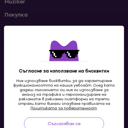
Muziker
Покупка
Полезни линкове
Контакти
Свържи се с нас
Съгласие за използване на бисквитки
Ние използваме бисквитки, за да гарантираме
функционалността на нашия уебсайт. След като
дадеш съгласието си, ние ги използваме за
анализ на трафика и персонализиране на
рекламите в рекламни платформи на трети
страни, като винаги спазваме правилата на
Политиката за поверителност
.
Съгласявам се
MK