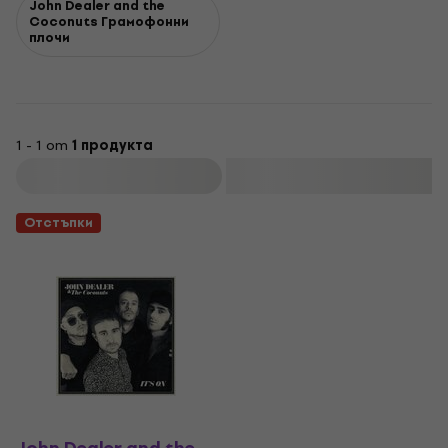
John Dealer and the
Coconuts Грамофонни
плочи
1 - 1 от
1 продукта
Филтриране
Отстъпки