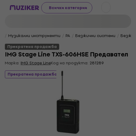
Всички категории
Музикални инструменти
PA
Безжични системи
Безжич
Прекратена продажба
IMG Stage Line TXS-606HSE Предавател
Марка:
IMG Stage Line
Код на продукта:
281289
Прекратена продажба