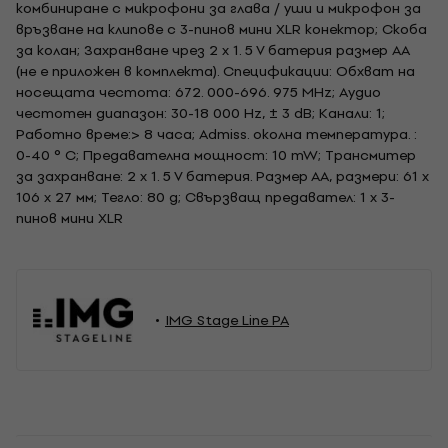
комбиниране с микрофони за глава / уши и микрофон за
връзване на клипове с 3-пинов мини XLR конектор; Скоба
за колан; Захранване чрез 2 x 1. 5 V батерия размер AA
(не е приложен в комплекта). Спецификации: Обхват на
носещата честота: 672. 000-696. 975 MHz; Аудио
честотен диапазон: 30-18 000 Hz, ± 3 dB; Канали: 1;
Работно време:> 8 часа; Admiss. околна температура. :
0-40 ° С; Предавателна мощност: 10 mW; Трансмитер
за захранване: 2 x 1. 5 V батерия. Размер АА, размери: 61 х
106 х 27 мм; Тегло: 80 g; Свързващ предавател: 1 x 3-
пинов мини XLR
IMG Stage Line PA