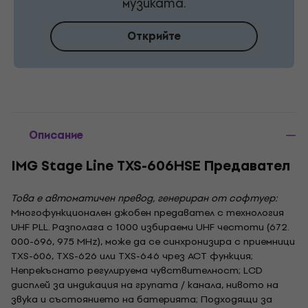
музиката.
Открийте
Описание
IMG Stage Line TXS-606HSE Предавател
Това е автоматичен превод, генериран от софтуер:
Многофункционален джобен предавател с технология
UHF PLL. Разполага с 1000 избираеми UHF честоти (672.
000-696, 975 MHz), може да се синхронизира с приемници
TXS-606, TXS-626 или TXS-646 чрез ACT функция;
Непрекъснато регулируема чувствителност; LCD
дисплей за индикация на групата / канала, нивото на
звука и състоянието на батерията; Подходящи за