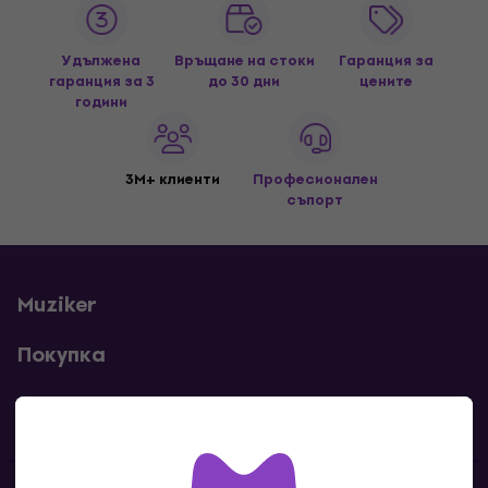
Удължена
Връщане на стоки
Гаранция за
гаранция за 3
до 30 дни
цените
години
3M+ клиенти
Професионален
съпорт
Muziker
Покупка
Полезни линкове