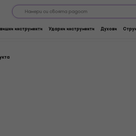
кусии
Кахони
Fibreglass Cajon
вишни инструменти
Ударни инструменти
Духови
Стру
укта