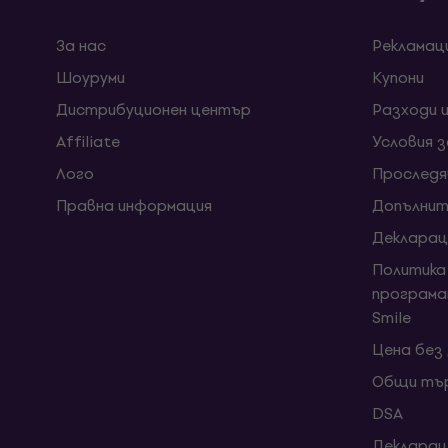
За нас
Рекламац
Шоуруми
Kупони
Дистрибуционен център
Разходи 
Affiliate
Условия 
Лого
Проследя
Правна информация
Допълнит
Декларац
Политика
програма
Smile
Цена без
Общи тър
DSA
Декларац