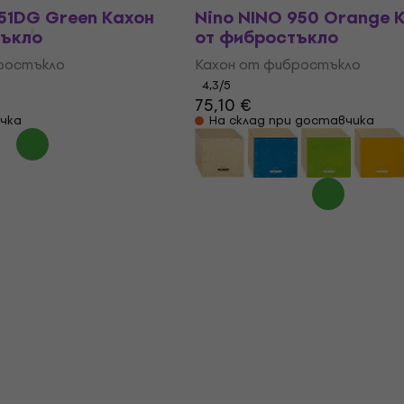
51DG Green Кахон
Nino NINO 950 Orange 
тъкло
от фибростъкло
ростъкло
Кахон от фибростъкло
4,3
/5
75,10 €
чка
На склад при доставчика