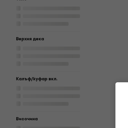
Верхня дека
Калъф/kуфар вкл.
Bисочина