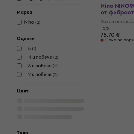
Nino NINO9
от фиброс
Марка
Кахон от фиб
Nino
(
2
)
5
/5
75,70 €
Оценки
Само по поръ
5
(
1
)
4 и повече
(
2
)
3 и повече
(
2
)
2 и повече
(
2
)
Цвят
Tяло