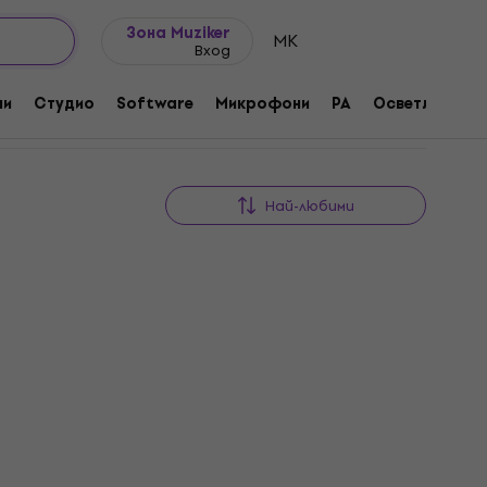
Идеи за подарък
FAQ
Muziker Блог
Зона Muziker
MK
Вход
ни
Студио
Software
Микрофони
PA
Осветление
Най-любими