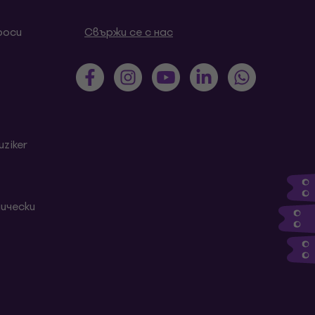
роси
Свържи се с нас
ziker
ически