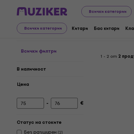
Музикални инструменти
Ударни инструменти
Пер
Всички категории
Fibreglass Cajon
Китари
Бас китари
Кла
Всички категории
Всички филтри
1 - 2 от
2 прод
В наличност
Цена
-
€
Минимална цена
Максимална цена
Статус на стоките
Без pазширен
(
2
)