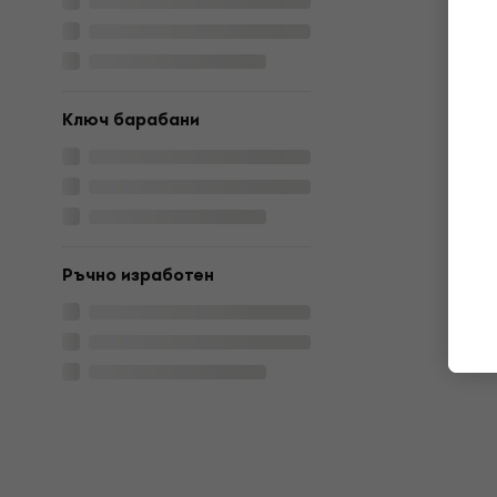
Ключ барабани
Ръчно изработен