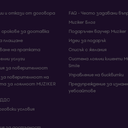
ии и откази от договора
FAQ - Често задавани въп
Muziker Блог
и срокове за доставка
Подаръчен ваучер Muziker
за плащане
Идеи за подарък
ване на пратката
Списък с желания
елни услуги
Система лоялни клиенти Mu
Smile
ия за поверителност
Управление на бисквитки
 за поверителност на
та за лоялност MUZIKER
Предупреждение за измамн
уебсайтове
 ДДС
говски условия
ия за достъпност