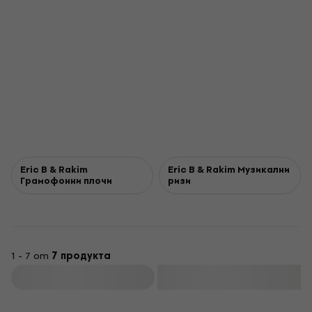
Eric B & Rakim
Eric B & Rakim Музикални
Грамофонни плочи
ризи
1 - 7 от
7 продукта
Филтриране
Отстъпки