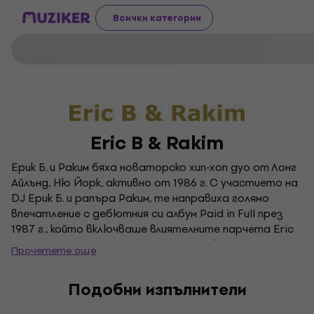
Всички категории
Eric B & Rakim
Ерик Б. и Раким бяха новаторско хип-хоп дуо от Лонг
Айлънд, Ню Йорк, активно от 1986 г. С участието на
DJ Ерик Б. и рапъра Раким, те направиха голямо
впечатление с дебютния си албум Paid in Full през
1987 г., който включваше влиятелните парчета Eric
B. Is President и Paid in Full. Те продължиха да
Прочетете още
издават още три аплодирани албума: Follow the
Leader, Let the Rhythm Hit Em и Don't Sweat the
Подобни изпълнители
Technique. Широко смятана за едно от най-важните
партньорства между DJ и MC от златния век на