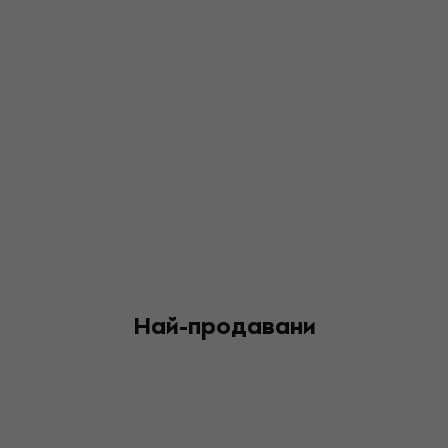
рапа, музиката им постави нов стандарт за лирична
сложност и продукция в хип-хопа.
Най-продавани