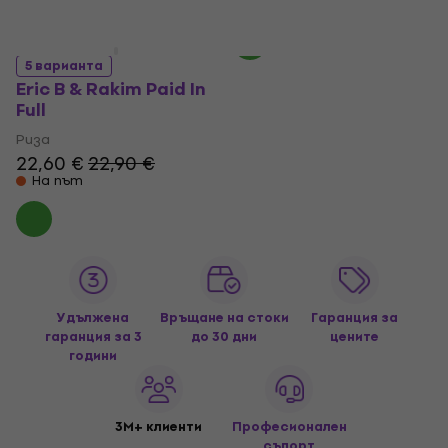
В наличност
5 варианта
Eric B & Rakim Paid In
Full
Риза
22,60 €
22,90 €
На път
Удължена
Връщане на стоки
Гаранция за
гаранция за 3
до 30 дни
цените
години
3M+ клиенти
Професионален
съпорт