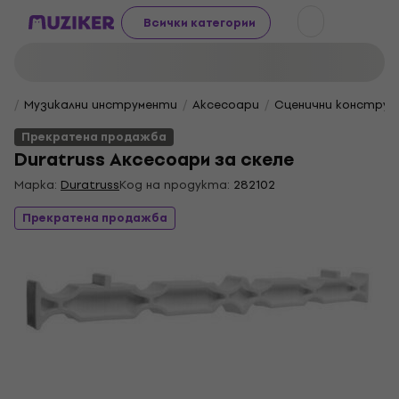
Всички категории
Музикални инструменти
Aксесоари
Сценични конструк
Прекратена продажба
Duratruss Аксесоари за скеле
Марка:
Duratruss
Код на продукта:
282102
Прекратена продажба