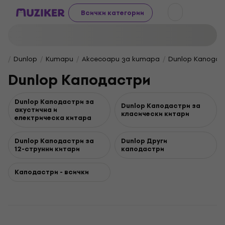
Всички категории
Dunlop
Китари
Аксесоари за китара
Dunlop Капода
Dunlop Каподастри
Dunlop Каподастри за
Dunlop Каподастри за
акустична и
класически китари
електрическа китара
Dunlop Каподастри за
Dunlop Други
12-струнни китари
каподастри
Каподастри - всички