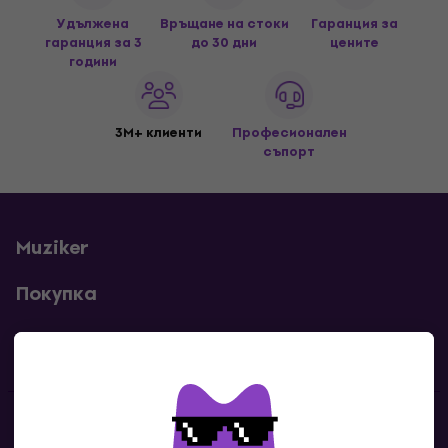
Удължена
Връщане на стоки
Гаранция за
гаранция за 3
до 30 дни
цените
години
3M+ клиенти
Професионален
съпорт
Muziker
Покупка
Полезни линкове
Контакти