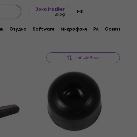
Идеи за подарък
FAQ
Muziker Блог
ани
Зона Muziker
MK
Вход
ни
Студио
Software
Микрофони
PA
Осветление
Най-любими
Tama MCM-RNT Star-Cast