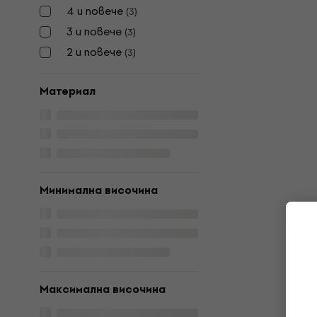
4 и повече
(
3
)
3 и повече
(
3
)
2 и повече
(
3
)
Материал
Минимална височина
Максимална височина