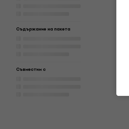
Съдържание на пакета
Съвместим с