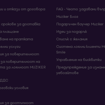
ии и откази от договора
FAQ - Често задавани въп
Muziker Блог
и срокове за доставка
Подаръчен ваучер Muziker
за плащане
Идеи за подарък
ване на пратката
Списък с желания
елни услуги
Система лоялни клиенти Mu
Smile
ия за поверителност
Управление на бисквитки
 за поверителност на
та за лоялност MUZIKER
Предупреждение за измамн
уебсайтове
 ДДС
говски условия
ия за достъпност