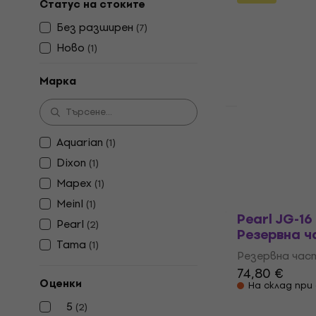
Статус на стоките
Резервна час
Без pазширен
(
7
)
4
/5
10,50 €
Ново
(
1
)
В наличност
Марка
Aquarian S
Aquarian
(
1
)
част
Dixon
(
1
)
Резервна час
Mapex
(
1
)
28 €
На път
Meinl
(
1
)
Pearl JG-16
Pearl
(
2
)
Резервна ч
Tama
(
1
)
Резервна час
74,80 €
Оценки
На склад при
5
(
2
)