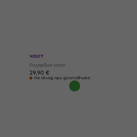
Rubber Nut Резервна част
вна
Резервна част
3,69 €
В наличност
um
Meinl Drum Tech Kit Резервна
част
Резервна част
29,90 €
На склад при доставчика