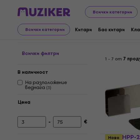
Музикални инструменти
Ударни инструменти
Час
Всички категории
Други резервни части
Китари
Бас китари
Кла
Всички категории
Всички филтри
1 - 7 от
7 прод
В наличност
На разположение
веднага
(
3
)
Цена
-
€
Минимална цена
Максимална цена
Pearl HPP-
Ново