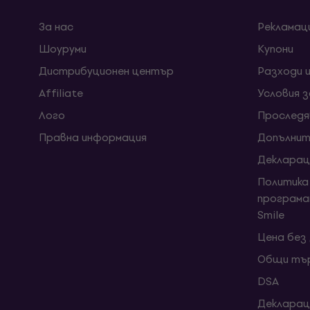
За нас
Рекламац
Шоуруми
Kупони
Дистрибуционен център
Разходи 
Affiliate
Условия 
Лого
Проследя
Правна информация
Допълнит
Декларац
Политика
програма
Smile
Цена без
Общи тър
DSA
Декларац