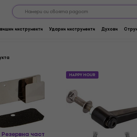
ти и аксесоари за хардуер
Други резервни части за бараб
 за барабани
вишни инструменти
Ударни инструменти
Духови
Стру
укта
HAPPY HOUR
2 Резервна част