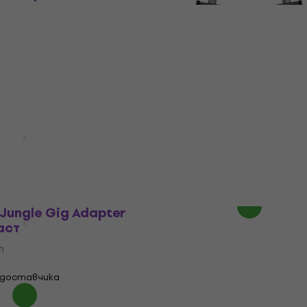
Mapex 3403-938A Резер
т
част
Резервна част
5
/5
7,69 €
8,19 €
В наличност
Dixon PA-BDPM Bass Dr
Riser Резервна част
CS-M Резервна
Резервна част
5
/5
т
21,90 €
На път
 Jungle Gig Adapter
аст
т
 доставчика