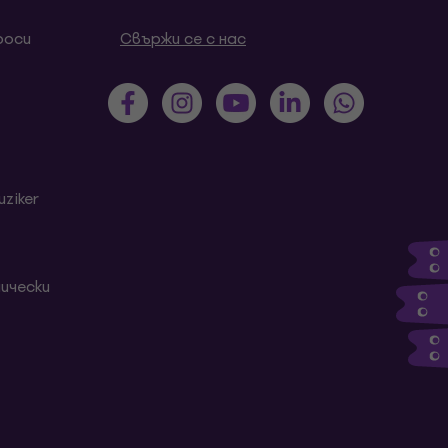
роси
Свържи се с нас
ziker
ически