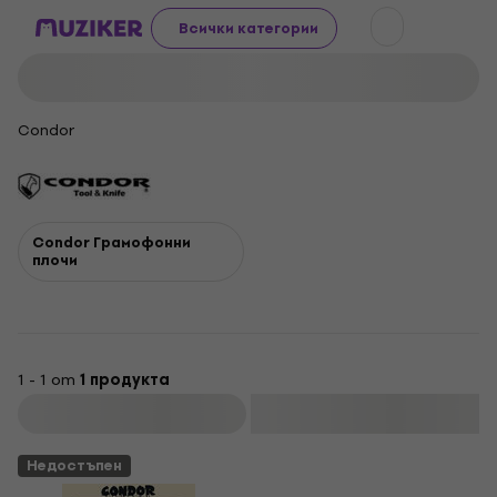
Всички категории
Condor
Condor Грамофонни
плочи
1 - 1 от
1 продукта
Филтриране
Недостъпен