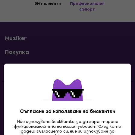
3M+ клиенти
Професионален
съпорт
Muziker
Покупка
Полезни линкове
Контакти
Свържи се с нас
Съгласие за използване на бисквитки
Ние използваме бисквитки, за да гарантираме
функционалността на нашия уебсайт. След като
дадеш съгласието си, ние ги използваме за