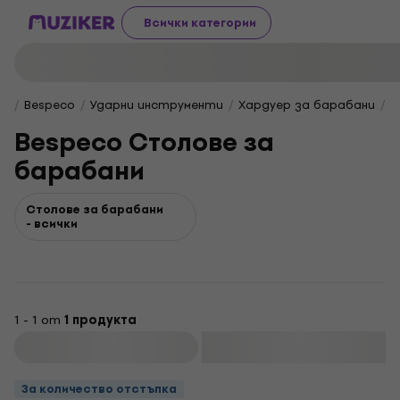
Всички категории
Bespeco
Ударни инструменти
Хардуер за барабани
B
Bespeco Столове за
барабани
Столове за барабани
- всички
1 - 1 от
1 продукта
Филтриране
За количество отстъпка