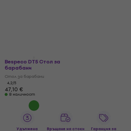
Bespeco DT5 Стол за
барабани
Стол за барабани
4,2
/5
47,10 €
В наличност
Удължена
Връщане на стоки
Гаранция за