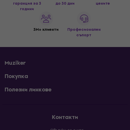
гаранция за 3
до 30 дни
цените
години
3M+ клиенти
Професионален
съпорт
Muziker
Покупка
Полезни линкове
Контакти