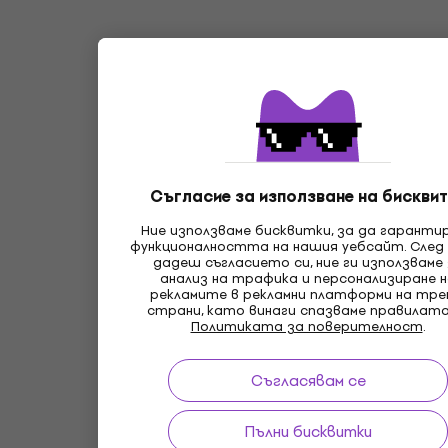
Съгласие за използване на бисквит
Ние използваме бисквитки, за да гаранти
функционалността на нашия уебсайт. След
дадеш съгласието си, ние ги използваме
анализ на трафика и персонализиране 
рекламите в рекламни платформи на тр
страни, като винаги спазваме правилата
Политиката за поверителност
.
Съгласявам се
Пълни бисквитки