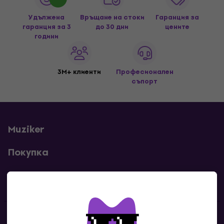
Удължена
Връщане на стоки
Гаранция за
гаранция за 3
до 30 дни
цените
години
3M+ клиенти
Професионален
съпорт
Muziker
Покупка
Полезни линкове
Контакти