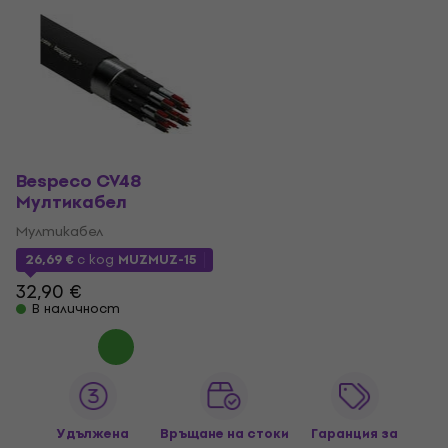
Bespeco CV48
Мултикабел
Мултикабел
26,69 €
с код
MUZMUZ-15
32,90 €
В наличност
Удължена
Връщане на стоки
Гаранция за