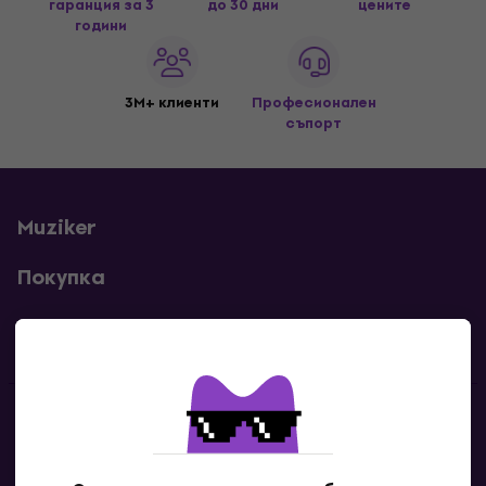
гаранция за 3
до 30 дни
цените
години
3M+ клиенти
Професионален
съпорт
Muziker
Покупка
Полезни линкове
Контакти
Свържи се с нас