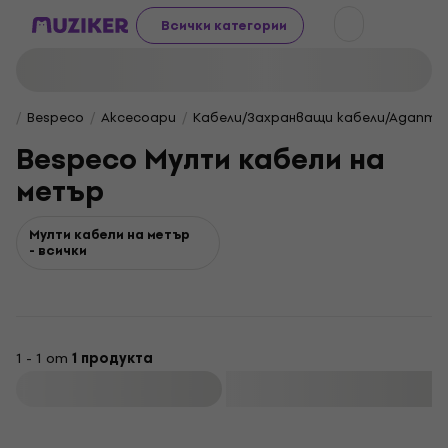
Всички категории
Bespeco
Aксесоари
Кабели/Захранващи кабели/Адапте
Bespeco Mулти кабели на
метър
Mулти кабели на метър
- всички
1 - 1 от
1 продукта
Филтриране