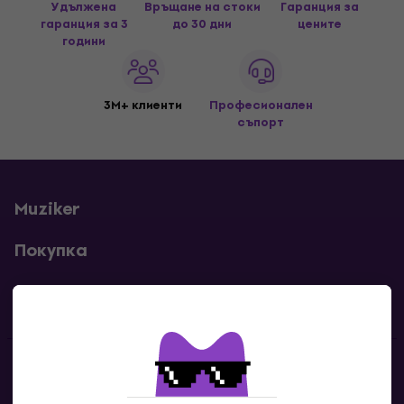
Удължена
Връщане на стоки
Гаранция за
гаранция за 3
до 30 дни
цените
години
3M+ клиенти
Професионален
съпорт
Muziker
Покупка
Полезни линкове
Контакти