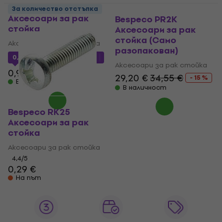
Bespeco CND21
За количество отстъпка
Аксесоари за рак
Bespeco PR2K
стойка
Аксесоари за рак
стойка (Само
Аксесоари за рак стойка
разопакован)
0,55 €
с код
MUZMUZ-40
Аксесоари за рак стойка
0,99 €
29,20 €
34,55 €
- 15 %
В наличност
В наличност
Bespeco RK25
Аксесоари за рак
стойка
Аксесоари за рак стойка
4,4
/5
0,29 €
На път