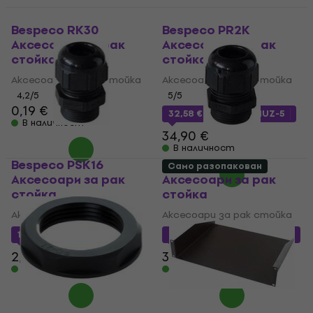
Bespeco RK30
Bespeco PR2K
Аксесоари за рак
Аксесоари за рак
стойка
стойка
Аксесоари за рак стойка
Аксесоари за рак стойка
4,2
/5
5
/5
0,19 €
32,58 €
с код
MUZMUZ-5
В наличност
34,90 €
В наличност
Bespeco PSK16
Bespeco PSK21
Само разопакован
Аксесоари за рак
Аксесоари за рак
стойка
стойка
Аксесоари за рак стойка
Аксесоари за рак стойка
1,35 €
с код
MUZMUZ-35
2,42 €
с код
MUZMUZ-20
2,19 €
3,19 €
В наличност
В наличност