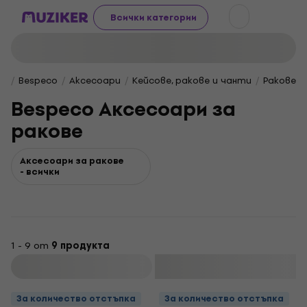
Всички категории
Bespeco
Aксесоари
Кейсове, ракове и чанти
Ракове и
Bespeco Аксесоари за
ракове
Аксесоари за ракове
- всички
1 - 9 от
9 продукта
Филтриране
За количество отстъпка
За количество отстъпка