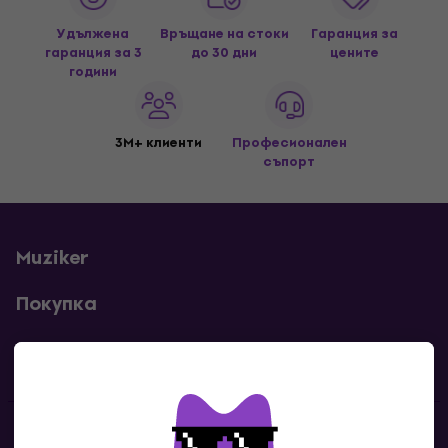
Удължена
Връщане на стоки
Гаранция за
гаранция за 3
до 30 дни
цените
години
3M+ клиенти
Професионален
съпорт
Muziker
Покупка
Полезни линкове
Контакти